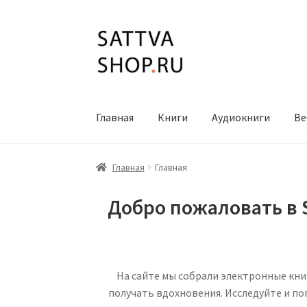
Перейти
Перейти
к
к
навигации
содержимому
Главная
Книги
Аудиокниги
Ве
Главная
Главная
Добро пожаловать в S
На сайте мы собрали электронные книг
получать вдохновения. Исследуйте и по