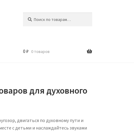
Искать:
Поиск
0
₽
0 товаров
товаров для духовного
угозор, двигаться по духовному пути и
месте с детьми и наслаждайтесь звуками