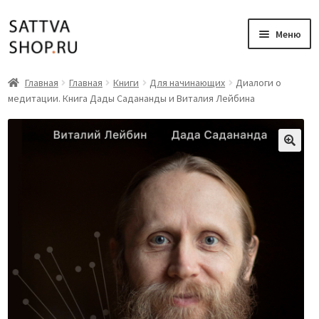
Перейти
Перейти
Меню
к
к
навигации
содержимому
Главная
Главная
Главная
Книги
Для начинающих
Диалоги о
медитации. Книга Дады Садананды и Виталия Лейбина
Книги
Аудиокниги
Вебинары
Музыка
Мой аккаунт
Корзина