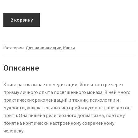
Количество
В корзину
товара
Диалоги
о
медитации.
Категории:
Для начинающих
,
Книги
Книга
Дады
Описание
Садананды
и
Книга рассказывает о медитации, йоге и тантре через
Виталия
призму личного опыта посвященного монаха. В ней много
Лейбина
практических рекомендаций и техник, психологии и
мудрости, увлекательных историй и духовных анекдотов-
притч. Она лишена религиозного догматизма, поэтому
понятна критически настроенному современному
человеку.