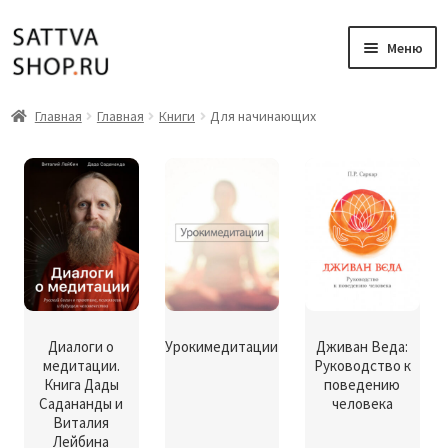
Перейти
Перейти
Меню
к
к
навигации
содержимому
Главная
Главная
Главная
Книги
Для начинающих
Книги
Аудиокниги
Вебинары
Музыка
Диалоги о
Урокимедитации
Дживан Веда:
медитации.
Руководство к
Мой аккаунт
Книга Дады
поведению
Садананды и
человека
Корзина
Виталия
Лейбина