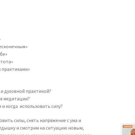
»
бесконечным»
ебе»
стота»
и практиками»
 и духовной практикой?
ля медитации?
 и когда использовать силу?
овить силы, снять напряжение с ума и
редышку и смотрим на ситуацию новым,