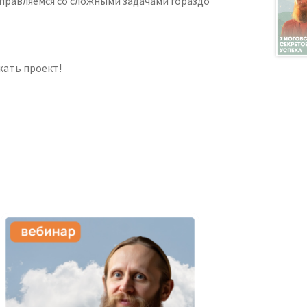
справляемся со сложными задачами гораздо
жать проект!