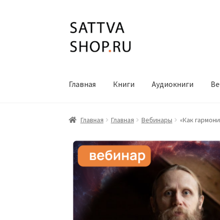
Перейти
Перейти
к
к
навигации
содержимому
Главная
Книги
Аудиокниги
Ве
Главная
Главная
Вебинары
«Как гармон