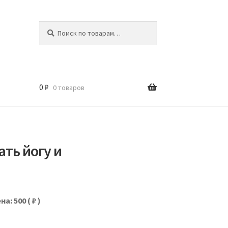
Искать:
Поиск
0
₽
0 товаров
ать йогу и
на: 500
( ₽ )