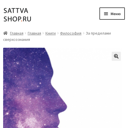
Перейти
Перейти
Меню
к
к
навигации
содержимому
Главная
Главная
Главная
Книги
Философия
За пределами
сверхсознания
Книги
Аудиокниги
Вебинары
Музыка
Мой аккаунт
Корзина