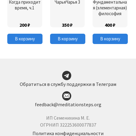
Когда приходит
ЧарьяЧарья 3
Фундаментальна
время, ч.1
я (элементарная)
философия
200
₽
350
₽
400
₽
В корзину
В корзину
В корзину
Обратиться в службу поддержки в Телеграм
feedback@meditationsteps.org
ИП Семенихина М. Е.
ОГРНИП 322253600077837
Политика конфиденциальности