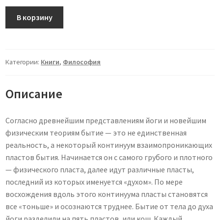
Количество
В корзину
товара
За
пределами
сверхсознания
Категории:
Книги
,
Философия
Описание
Согласно древнейшим представлениям йоги и новейшим
физическим теориям бытие — это не единственная
реальность, а некоторый континуум взаимопроникающих
пластов бытия. Начинается он с самого грубого и плотного
— физического пласта, далее идут различные пласты,
последний из которых именуется «духом». По мере
восхождения вдоль этого континуума пласты становятся
все «тоньше» и осознаются труднее. Бытие от тела до духа
йоги разделили на пять пластов, или кош. Каждый