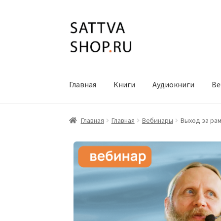
Перейти
Перейти
к
к
навигации
содержимому
Главная
Книги
Аудиокниги
Ве
Главная
Главная
Вебинары
Выход за рам