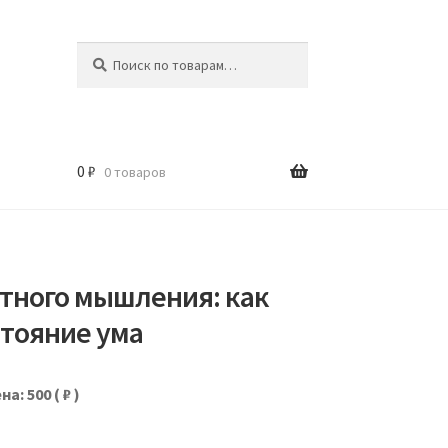
Искать:
Поиск
0
₽
0 товаров
атного мышления: как
стояние ума
на: 500
( ₽ )