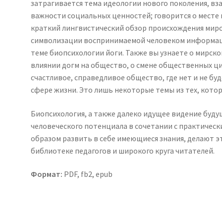
затрагивается тема идеологии нового поколения, вз
важности социальных ценностей; говорится о месте 
краткий лингвистический обзор происхождения миро
символизации воспринимаемой человеком информаци
теме биопсихологии йоги. Также вы узнаете о мирско
влиянии догм на общество, о смене общественных ци
счастливое, справедливое общество, где нет и не буд
сфере жизни. Это лишь некоторые темы из тех, котор
Биопсихология, а также далеко идущее видение буду
человеческого потенциала в сочетании с практическ
образом развить в себе имеющиеся знания, делают э
библиотеке педагогов и широкого круга читателей.
Формат:
PDF, fb2, epub