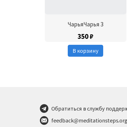
ЧарьяЧарья 3
350
₽
В корзину
Обратиться в службу поддер
feedback@meditationsteps.or