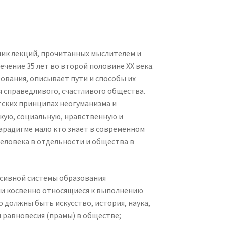
ник лекций, прочитанных мыслителем и
ение 35 лет во второй половине XX века.
вания, описывает пути и способы их
я справедливого, счастливого общества.
ских принципах неогуманизма и
скую, социальную, нравственную и
арадигме мало кто знает в современном
человека в отдельности и общества в
ссивной системы образования
ли косвенно относящиеся к выполнению
го должны быть искусство, история, наука,
 равновесия (прамы) в обществе;