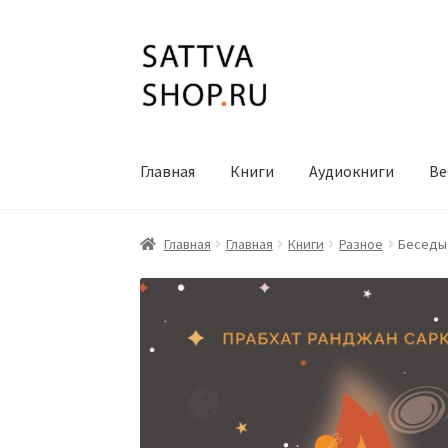
Перейти
Перейти
к
к
навигации
содержимому
Главная
Книги
Аудиокниги
Ве
Главная
Главная
Книги
Разное
Беседы