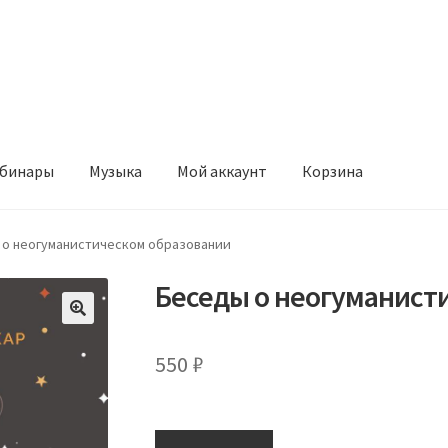
бинары
Музыка
Мой аккаунт
Корзина
 о неогуманистическом образовании
Беседы о неогуманист
550
₽
Количество