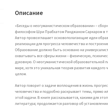
Описание
«Беседы о неогуманистическом образовании» – сбор
философом Шри Прабхатом Ранджаном Саркаром в теч
Автор провозглашает основополагающие идеи образо
реализации для прогресса человечества и построени
Образование должно быть основано на универсалист
охватывать все сферы жизни – физическую, психиче
духовную. О неогуманистической образовательной п
мире, хотя это уникальная теория развития каждого 
целом.
Автор говорит о задаче воплощения в жизнь прогре
человечества и подробно раскрывает темы, прямо и
этой задачи. В книге рассказывается, какими для это
литература; продолжается разговор об установлении