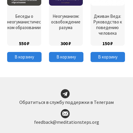
Беседы о
Неогуманизм:
Дживан Веда:
неогуманистичес
освобождение
Руководство к
ком образовании
разума
поведению
человека
550
₽
300
₽
150
₽
В корзину
В корзину
В корзину
Обратиться в службу поддержки в Телеграм
feedback@meditationsteps.org