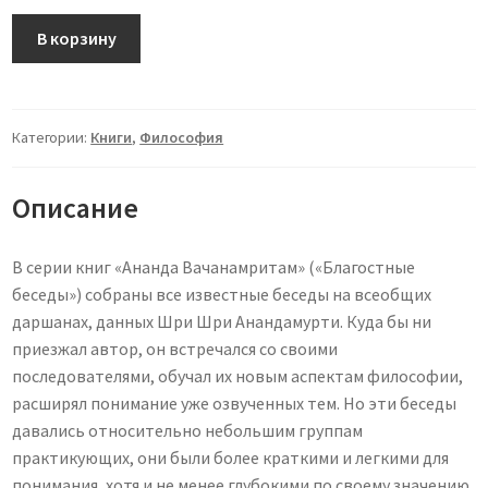
Количество
В корзину
товара
Ананда
Вачанамритам
3-
Категории:
Книги
,
Философия
4
Описание
В серии книг «Ананда Вачанамритам» («Благостные
беседы») собраны все известные беседы на всеобщих
даршанах, данных Шри Шри Анандамурти. Куда бы ни
приезжал автор, он встречался со своими
последователями, обучал их новым аспектам философии,
расширял понимание уже озвученных тем. Но эти беседы
давались относительно небольшим группам
практикующих, они были более краткими и легкими для
понимания, хотя и не менее глубокими по своему значению,