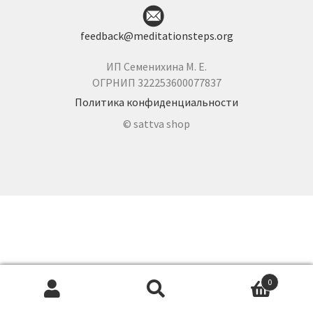
feedback@meditationsteps.org
ИП Семенихина М. Е.
ОГРНИП 322253600077837
Политика конфиденциальности
© sattva shop
0
Искать:
Поиск