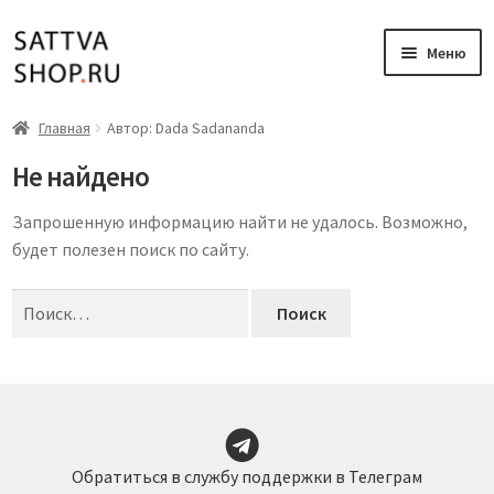
Перейти
Перейти
Меню
к
к
навигации
содержимому
Главная
Главная
Автор: Dada Sadananda
Не найдено
Книги
Запрошенную информацию найти не удалось. Возможно,
Аудиокниги
будет полезен поиск по сайту.
Вебинары
Найти:
Музыка
Мой аккаунт
Корзина
Обратиться в службу поддержки в Телеграм